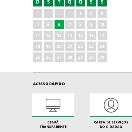
D
S
T
Q
Q
S
S
1
2
3
4
5
6
7
8
9
10
11
12
13
14
15
16
17
18
19
20
21
22
23
24
25
26
27
28
29
30
31
ACESSO RÁPIDO
CEARÁ
CARTA DE SERVIÇOS
TRANSPARENTE
DO CIDADÃO