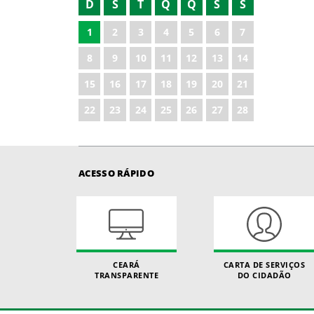
D
S
T
Q
Q
S
S
1
2
3
4
5
6
7
8
9
10
11
12
13
14
15
16
17
18
19
20
21
22
23
24
25
26
27
28
ACESSO RÁPIDO
CEARÁ
CARTA DE SERVIÇOS
TRANSPARENTE
DO CIDADÃO