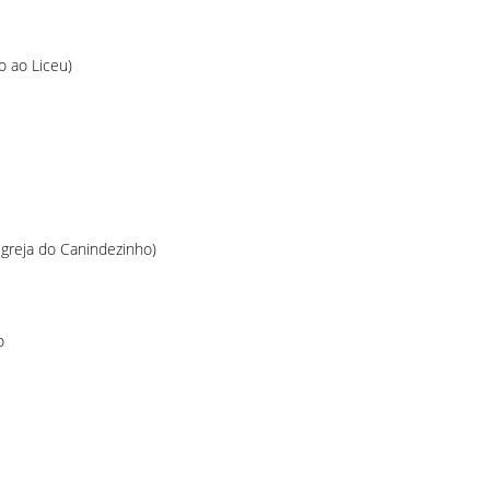
 ao Liceu)
igreja do Canindezinho)
o