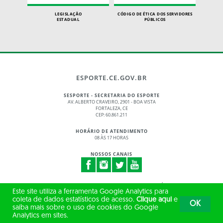
LEGISLAÇÃO
CÓDIGO DE ÉTICA DOS SERVIDORES
ESTADUAL
PÚBLICOS
ESPORTE.CE.GOV.BR
SESPORTE - SECRETARIA DO ESPORTE
AV. ALBERTO CRAVEIRO, 2901 - BOA VISTA
FORTALEZA, CE
CEP: 60.861.211
HORÁRIO DE ATENDIMENTO
08 ÀS 17 HORAS
NOSSOS CANAIS
© 2017 - 2026 – GOVERNO DO ESTADO DO CEARÁ
Este site utiliza a ferramenta Google Analytics para
TODOS OS DIREITOS RESERVADOS
coleta de dados estatísticos de acesso.
Clique aqui
e
OK
saiba mais sobre o uso de cookies do Google
Analytics em sites.