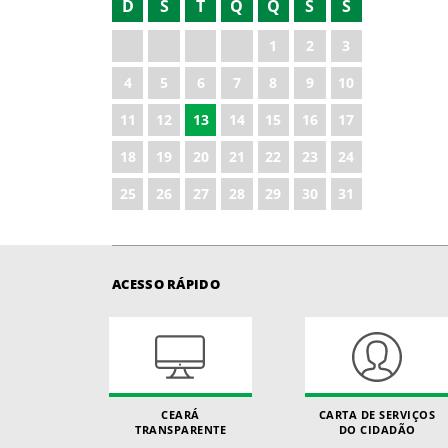
D
S
T
Q
Q
S
S
1
2
3
4
5
6
7
8
9
10
11
12
13
14
15
16
17
18
19
20
21
22
23
24
25
26
27
28
29
30
31
ACESSO RÁPIDO
CEARÁ
CARTA DE SERVIÇOS
TRANSPARENTE
DO CIDADÃO