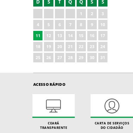
D
S
T
Q
Q
S
S
1
2
3
4
5
6
7
8
9
10
11
12
13
14
15
16
17
18
19
20
21
22
23
24
25
26
27
28
29
30
31
ACESSO RÁPIDO
CEARÁ
CARTA DE SERVIÇOS
TRANSPARENTE
DO CIDADÃO