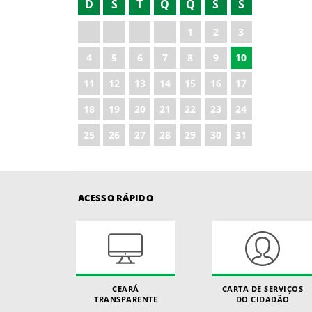
D
S
T
Q
Q
S
S
1
2
3
4
5
6
7
8
9
10
11
12
13
14
15
16
17
18
19
20
21
22
23
24
25
26
27
28
29
30
31
ACESSO RÁPIDO
CEARÁ
CARTA DE SERVIÇOS
TRANSPARENTE
DO CIDADÃO