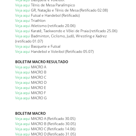
Veja aqui
Tênis de Mesa Paralímpico
Veja aqui
GR, Natação e Tênis de Mesa (Retificado 02.08)
Veja aqui
Futsal e Handebol (Retificado)
Veja aqui
Triathlon
Veja aqui
Atletismo (retificado 20.06)
Veja aqui
Karatê, Taekwondo e Vôlei de Praia (retificado 25.06)
Veja aqui
Badminton, Ciclismo, Judô, Wrestling e Xadrez
(retificado 01.07)
Veja aqui
Basquete e Futsal
Veja aqui
Handebol e Voleibol (Retificado 05.07)
BOLETIM MACRO RESULTADO
Veja aqui
MACRO A
Veja aqui
MACRO B
Veja aqui
MACRO C
Veja aqui
MACRO D
Veja aqui
MACRO E
Veja aqui
MACRO F
Veja aqui
MACRO G
BOLETIM MACRO
Veja aqui
MACRO A (Retificado 30.05)
Veja aqui
MACRO B (Retificado 30.05)
Veja aqui
MACRO C (Retificado 14.06)
Veja aqui
MACRO D (Retificado 31.05)