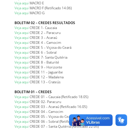
Veja aqui
MACRO E
Veja aqui
MACRO F (Retificado 14.06)
Veja aqui
MACRO G
BOLETIM 02 – CREDES RESULTADOS
Veja aqui
CREDE 1- Caucaia
Veja aqui
CREDE 2 – Paracuru
Veja aqui
CREDE 3 – Acaraú
Veja aqui
CREDE 4 – Camocim
Veja aqui
CREDE 5 – Viçosa do Ceará
Veja aqui
CREDE 6 – Sobral
Veja aqui
CREDE 7- Santa Quitéria
Veja aqui
CREDE 8 – Baturité
Veja aqui
CREDE 9 – Horizonte
Veja aqui
CREDE 11 – Jaguaribe
Veja aqui
CREDE 12 – Madalena
Veja aqui
CREDE 13 – Crateús
BOLETIM 01 – CREDES
Veja aqui
CREDE 01 – Caucaia (Retificado 18.05)
Veja aqui
CREDE 02- Paracuru
Veja aqui
CREDE 03 – Acaraú (Retificado 16.05)
Veja aqui
CREDE 04 – Camocim
Veja aqui
CREDE 05 – Viçosa do Ceará
Veja aqui
CREDE 06 – Sobral (Retificado 17.05)
Veja aqui
CREDE 07 – Santa Quitéria (Retificado 22.05)