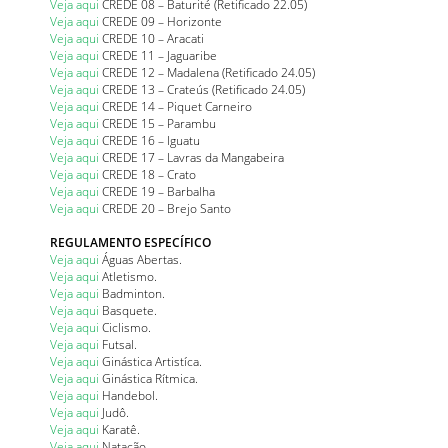
Veja aqui
CREDE 08 – Baturité (Retificado 22.05)
Veja aqui
CREDE 09 – Horizonte
Veja aqui
CREDE 10 – Aracati
Veja aqui
CREDE 11 – Jaguaribe
Veja aqui
CREDE 12 – Madalena (Retificado 24.05)
Veja aqui
CREDE 13 – Crateús (Retificado 24.05)
Veja aqui
CREDE 14 – Piquet Carneiro
Veja aqui
CREDE 15 – Parambu
Veja aqui
CREDE 16 – Iguatu
Veja aqui
CREDE 17 – Lavras da Mangabeira
Veja aqui
CREDE 18 – Crato
Veja aqui
CREDE 19 – Barbalha
Veja aqui
CREDE 20 – Brejo Santo
REGULAMENTO ESPECÍFICO
Veja aqui
Águas Abertas.
Veja aqui
Atletismo.
Veja aqui
Badminton.
Veja aqui
Basquete.
Veja aqui
Ciclismo.
Veja aqui
Futsal.
Veja aqui
Ginástica Artistíca.
Veja aqui
Ginástica Rítmica.
Veja aqui
Handebol.
Veja aqui
Judô.
Veja aqui
Karatê.
Veja aqui
Natação.