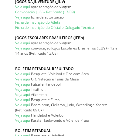
JOGOS DA JUVENTUDE (JJUV)
Veja aqui
apresentação de viagem.
Convocação JJUV – Retificado (17/09)
Veja aqui
ficha de autorização
Ficha de inscrição do Atleta
Ficha de inscrição do Oficial e Delegado Técnico
JOGOS ESCOLARES BRASILEIROS (JEB’s)
Veja aqui
apresentação de viagem
Veja aqui
convocação Jogos Escolares Brasileiros (JEB’s) – 12 a
14 anos (Retificado 13.08)
BOLETIM ESTADUAL RESULTADO
Veja aqui
Basquete, Voleibol e Tiro com Arco.
Veja aqui
GR, Natação e Tênis de Mesa
Veja aqui
Futsal e Handebol.
Veja aqui
Triathlon
Veja aqui
Atletismo
Veja aqui
Basquete e Futsal.
Veja aqui
Badminton, Ciclismo, Judô, Wrestling e Xadrez
(Retificado 09.07)
Veja aqui
Handebol e Voleibol.
Veja aqui
Karatê, Taekwondo e Vôlei de Praia
BOLETIM ESTADUAL
Veja aqui
Basquete e Voleibol.