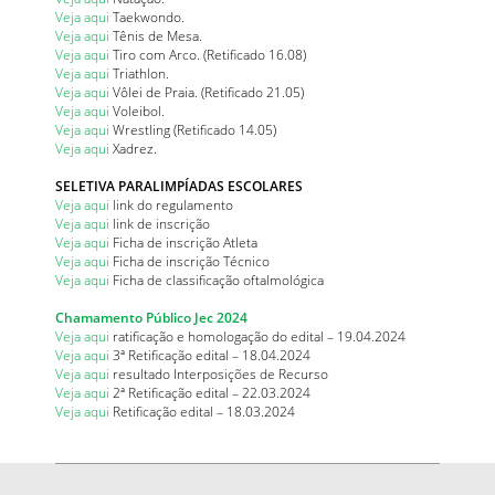
Veja aqui
Taekwondo.
Veja aqui
Tênis de Mesa.
Veja aqui
Tiro com Arco. (Retificado 16.08)
Veja aqui
Triathlon.
Veja aqui
Vôlei de Praia. (Retificado 21.05)
Veja aqui
Voleibol.
Veja aqui
Wrestling (Retificado 14.05)
Veja aqui
Xadrez.
SELETIVA PARALIMPÍADAS ESCOLARES
Veja aqui
link do regulamento
Veja aqui
link de inscrição
Veja aqui
Ficha de inscrição Atleta
Veja aqui
Ficha de inscrição Técnico
Veja aqui
Ficha de classificação oftalmológica
Chamamento Público Jec 2024
Veja aqui
ratificação e homologação do edital – 19.04.2024
Veja aqui
3ª Retificação edital – 18.04.2024
Veja aqui
resultado Interposições de Recurso
Veja aqui
2ª Retificação edital – 22.03.2024
Veja aqui
Retificação edital – 18.03.2024