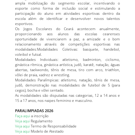
ampla mobilização do segmento escolar, incentivando o
esporte como forma de inclusão social e estimulando a
participação do aluno em atividades esportivas dentro da
escola além de identificar e desenvolver novos talentos
esportivos.
Os Jogos Escolares do Ceará acontecem anualmente,
proporcionando aos alunos das escolas cearenses
oportunidade de vivenciarem a paz, a amizade e o bom
relacionamento através de competições esportivas nas
modalidades:Modalidades Coletivas: basquete, handebol,
voleibol e futsal.
Modalidades Individuais: atletismo, badminton, ciclismo,
ginástica rítmica, ginástica artística, judô, karatê, natação, águas
abertas, taekwondo, tênis de mesa, tiro com arco, triathlon,
vôlei de praia, xadrez e wrestling.
Modalidades Paralímpicas: atletismo, natação, tênis de mesa,
judô, demonstração nas modalidades de futebol de 5 (para
cegos), bocha e vôlei sentado.
As modalidades são disputadas nas categorias, 12 a 14 anos e
15 a 17 anos, nos naipes feminino e masculino.
PARALIMPIADAS 2026
Faça aqui
a inscrição
Veja aqui
Regulamento
Veja aqui
Termo de Responsabilidade
Veja aqui
Modelo de Atestado