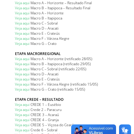
Veja aqui
Macro A – Horizonte – Resultado Final
Veja aqui
Macro B – Itapipoca – Resultado Final
Veja aqui
Macro A – Horizonte
Veja aqui
Macro B – Itapipoca
Veja aqui
Macro C – Sobral
Veja aqui
Macro D – Aracati
Veja aqui
Macro E – Crateús
Veja aqui
Macro F – Várzea Alegre
Veja aqui
Macro G – Crato
ETAPA MACRORREGIONAL
Veja aqui
Macro A – Horizonte (retificado 28/05)
Veja aqui
Macro B – Itapipoca (retificado 29/05)
Veja aqui
Macro C – Sobral (retificado 22/05)
Veja aqui
Macro D – Aracati
Veja aqui
Macro E – Crateús
Veja aqui
Macro F – Várzea Alegre (retificado 15/05)
Veja aqui
Macro G – Crato (retificado 15/05)
ETAPA CREDE – RESULTADO
Veja aqui
CREDE 1 – Eusébio
Veja aqui
Crede 2 – Paracuru
Veja aqui
CREDE 3 – Acaraú
Veja aqui
CREDE 4 – Granja
Veja aqui
CREDE 5 – Viçosa do Ceará
Veja aqui
Crede 6 – Sobral