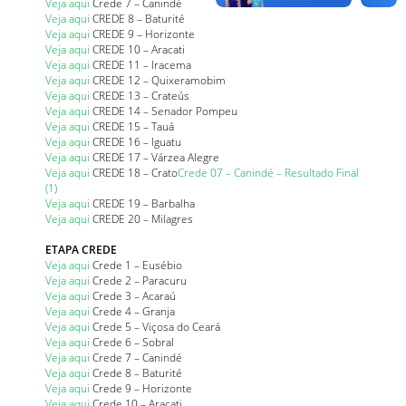
Veja aqui
Crede 7 – Canindé
Veja aqui
CREDE 8 – Baturité
Veja aqui
CREDE 9 – Horizonte
Veja aqui
CREDE 10 – Aracati
Veja aqui
CREDE 11 – Iracema
Veja aqui
CREDE 12 – Quixeramobim
Veja aqui
CREDE 13 – Crateús
Veja aqui
CREDE 14 – Senador Pompeu
Veja aqui
CREDE 15 – Tauá
Veja aqui
CREDE 16 – Iguatu
Veja aqui
CREDE 17 – Várzea Alegre
Veja aqui
CREDE 18 – Crato
Crede 07 – Canindé – Resultado Final
(1)
Veja aqui
CREDE 19 – Barbalha
Veja aqui
CREDE 20 – Milagres
ETAPA CREDE
Veja aqui
Crede 1 – Eusébio
Veja aqui
Crede 2 – Paracuru
Veja aqui
Crede 3 – Acaraú
Veja aqui
Crede 4 – Granja
Veja aqui
Crede 5 – Viçosa do Ceará
Veja aqui
Crede 6 – Sobral
Veja aqui
Crede 7 – Canindé
Veja aqui
Crede 8 – Baturité
Veja aqui
Crede 9 – Horizonte
Veja aqui
Crede 10 – Aracati