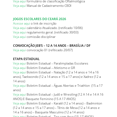
Veja aqui
formulário de classificação Oftalmológica
Veja aqui
Manual de Cadastramento CBDI
JOGOS ESCOLARES DO CEARÁ 2026
Acesse aqui
o link de inscrição
Veja aqui
calendário Atualizado. (retificado 10/06)
Veja aqui
regulamento geral. (retificado 30/03)
Veja aqui
comissão disciplinar
CONVOCAÇÃO JEB’S – 12 A 14 ANOS – BRASÍLIA / DF
Veja aqui
convocação 01 (refiticado 20/07)
ETAPA ESTADUAL
Veja aqui
Boletim Estadual – Paralimpíadas Escolares
Veja aqui
Boletim Estadual – Atletismo e GR
Veja aqui
Boletim Estadual – Natação (12 a 14 anos e 14 a 16
anos), Taekwondo (12 a 14 anos e 15 a 17 anos) e Xadrez (12 a
14 anos)
Veja aqui
Boletim Estadual – Águas Abertas e Triathlon (15 a 17
anos)
Veja aqui
Boletim Estadual – Judô e Wrestling (12 A 14 e 14 A 16
ANOS) E Basquete Feminino (15 A 17 ANOS)
Veja aqui
Boletim Estadual – Karatê (12 a 14 anos) – Badminton
(12 a 14 anos e 15 a 17 anos) – Tênis de Mesa (12 a 14 anos e
14 a 16 anos) – Basquete Masculino (12 a 14 anos)
Veja aqui
Boletim Estadual – Tiro com Arco (15-17 ANOS) –