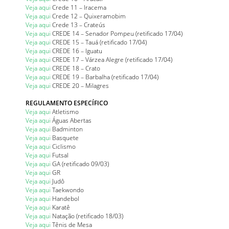
Veja aqui
Crede 11 – Iracema
Veja aqui
Crede 12 – Quixeramobim
Veja aqui
Crede 13 – Crateús
Veja aqui
CREDE 14 – Senador Pompeu (retificado 17/04)
Veja aqui
CREDE 15 – Tauá (retificado 17/04)
Veja aqui
CREDE 16 – Iguatu
Veja aqui
CREDE 17 – Várzea Alegre (retificado 17/04)
Veja aqui
CREDE 18 – Crato
Veja aqui
CREDE 19 – Barbalha (retificado 17/04)
Veja aqui
CREDE 20 – Milagres
REGULAMENTO ESPECÍFICO
Veja aqui
Atletismo
Veja aqui
Águas Abertas
Veja aqui
Badminton
Veja aqui
Basquete
Veja aqui
Ciclismo
Veja aqui
Futsal
Veja aqui
GA (retificado 09/03)
Veja aqui
GR
Veja aqui
Judô
Veja aqui
Taekwondo
Veja aqui
Handebol
Veja aqui
Karatê
Veja aqui
Natação (retificado 18/03)
Veja aqui
Tênis de Mesa