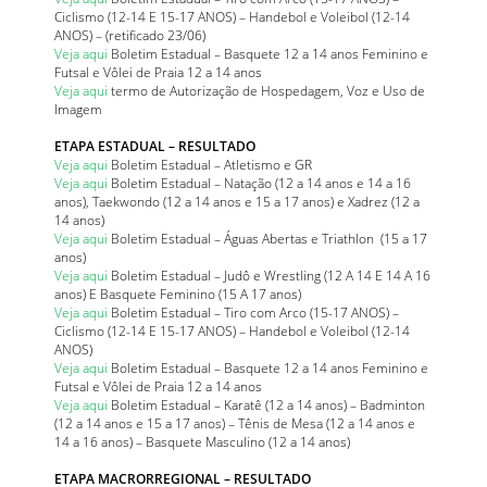
Ciclismo (12-14 E 15-17 ANOS) – Handebol e Voleibol (12-14
ANOS) – (retificado 23/06)
Veja aqui
Boletim Estadual – Basquete 12 a 14 anos Feminino e
Futsal e Vôlei de Praia 12 a 14 anos
Veja aqui
termo de Autorização de Hospedagem, Voz e Uso de
Imagem
ETAPA ESTADUAL – RESULTADO
Veja aqui
Boletim Estadual – Atletismo e GR
Veja aqui
Boletim Estadual – Natação (12 a 14 anos e 14 a 16
anos), Taekwondo (12 a 14 anos e 15 a 17 anos) e Xadrez (12 a
14 anos)
Veja aqui
Boletim Estadual – Águas Abertas e Triathlon (15 a 17
anos)
Veja aqui
Boletim Estadual – Judô e Wrestling (12 A 14 E 14 A 16
anos) E Basquete Feminino (15 A 17 anos)
Veja aqui
Boletim Estadual – Tiro com Arco (15-17 ANOS) –
Ciclismo (12-14 E 15-17 ANOS) – Handebol e Voleibol (12-14
ANOS)
Veja aqui
Boletim Estadual – Basquete 12 a 14 anos Feminino e
Futsal e Vôlei de Praia 12 a 14 anos
Veja aqui
Boletim Estadual – Karatê (12 a 14 anos) – Badminton
(12 a 14 anos e 15 a 17 anos) – Tênis de Mesa (12 a 14 anos e
14 a 16 anos) – Basquete Masculino (12 a 14 anos)
ETAPA MACRORREGIONAL – RESULTADO