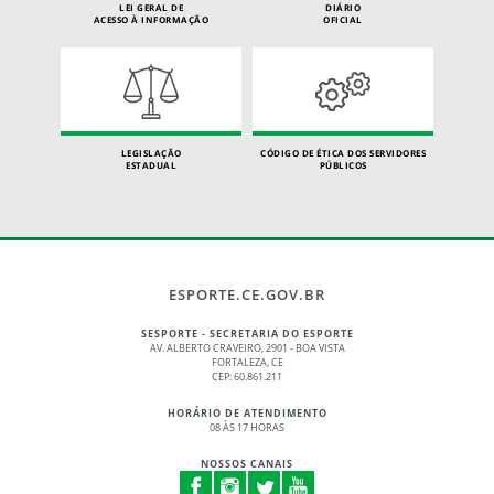
LEI GERAL DE
DIÁRIO
ACESSO À INFORMAÇÃO
OFICIAL
LEGISLAÇÃO
CÓDIGO DE ÉTICA DOS SERVIDORES
ESTADUAL
PÚBLICOS
ESPORTE.CE.GOV.BR
SESPORTE - SECRETARIA DO ESPORTE
AV. ALBERTO CRAVEIRO, 2901 - BOA VISTA
FORTALEZA, CE
CEP: 60.861.211
HORÁRIO DE ATENDIMENTO
08 ÀS 17 HORAS
NOSSOS CANAIS