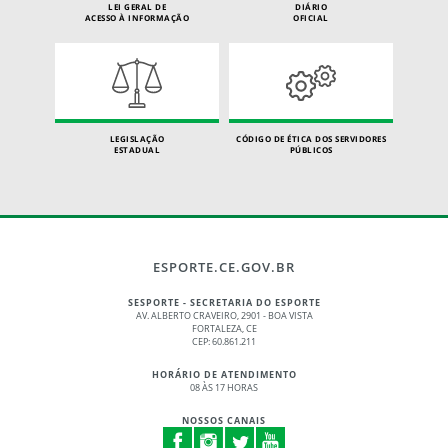
LEI GERAL DE
DIÁRIO
ACESSO À INFORMAÇÃO
OFICIAL
LEGISLAÇÃO
CÓDIGO DE ÉTICA DOS SERVIDORES
ESTADUAL
PÚBLICOS
ESPORTE.CE.GOV.BR
SESPORTE - SECRETARIA DO ESPORTE
AV. ALBERTO CRAVEIRO, 2901 - BOA VISTA
FORTALEZA, CE
CEP: 60.861.211
HORÁRIO DE ATENDIMENTO
08 ÀS 17 HORAS
NOSSOS CANAIS