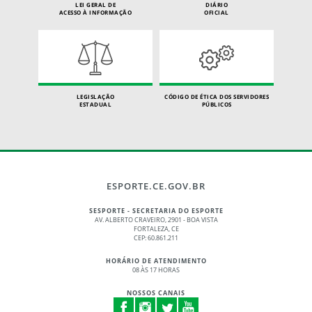
LEI GERAL DE
DIÁRIO
ACESSO À INFORMAÇÃO
OFICIAL
LEGISLAÇÃO
CÓDIGO DE ÉTICA DOS SERVIDORES
ESTADUAL
PÚBLICOS
ESPORTE.CE.GOV.BR
SESPORTE - SECRETARIA DO ESPORTE
AV. ALBERTO CRAVEIRO, 2901 - BOA VISTA
FORTALEZA, CE
CEP: 60.861.211
HORÁRIO DE ATENDIMENTO
08 ÀS 17 HORAS
NOSSOS CANAIS