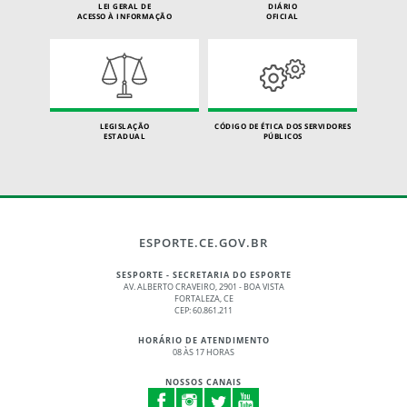
LEI GERAL DE
DIÁRIO
ACESSO À INFORMAÇÃO
OFICIAL
LEGISLAÇÃO
CÓDIGO DE ÉTICA DOS SERVIDORES
ESTADUAL
PÚBLICOS
ESPORTE.CE.GOV.BR
SESPORTE - SECRETARIA DO ESPORTE
AV. ALBERTO CRAVEIRO, 2901 - BOA VISTA
FORTALEZA, CE
CEP: 60.861.211
HORÁRIO DE ATENDIMENTO
08 ÀS 17 HORAS
NOSSOS CANAIS