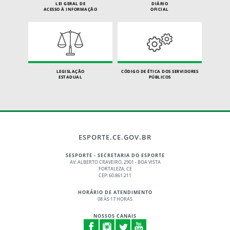
LEI GERAL DE
DIÁRIO
ACESSO À INFORMAÇÃO
OFICIAL
LEGISLAÇÃO
CÓDIGO DE ÉTICA DOS SERVIDORES
ESTADUAL
PÚBLICOS
ESPORTE.CE.GOV.BR
SESPORTE - SECRETARIA DO ESPORTE
AV. ALBERTO CRAVEIRO, 2901 - BOA VISTA
FORTALEZA, CE
CEP: 60.861.211
HORÁRIO DE ATENDIMENTO
08 ÀS 17 HORAS
NOSSOS CANAIS