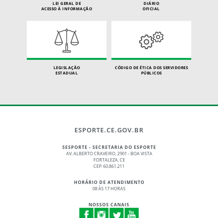
LEI GERAL DE
DIÁRIO
ACESSO À INFORMAÇÃO
OFICIAL
LEGISLAÇÃO
CÓDIGO DE ÉTICA DOS SERVIDORES
ESTADUAL
PÚBLICOS
ESPORTE.CE.GOV.BR
SESPORTE - SECRETARIA DO ESPORTE
AV. ALBERTO CRAVEIRO, 2901 - BOA VISTA
FORTALEZA, CE
CEP: 60.861.211
HORÁRIO DE ATENDIMENTO
08 ÀS 17 HORAS
NOSSOS CANAIS