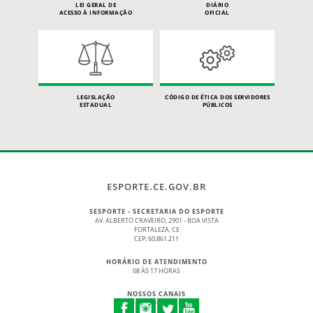
LEI GERAL DE
DIÁRIO
ACESSO À INFORMAÇÃO
OFICIAL
LEGISLAÇÃO
CÓDIGO DE ÉTICA DOS SERVIDORES
ESTADUAL
PÚBLICOS
ESPORTE.CE.GOV.BR
SESPORTE - SECRETARIA DO ESPORTE
AV. ALBERTO CRAVEIRO, 2901 - BOA VISTA
FORTALEZA, CE
CEP: 60.861.211
HORÁRIO DE ATENDIMENTO
08 ÀS 17 HORAS
NOSSOS CANAIS