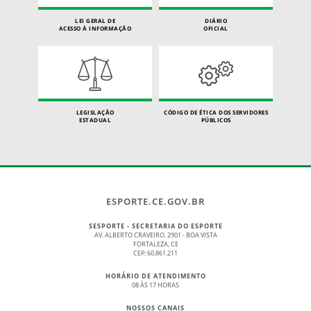
LEI GERAL DE
DIÁRIO
ACESSO À INFORMAÇÃO
OFICIAL
LEGISLAÇÃO
CÓDIGO DE ÉTICA DOS SERVIDORES
ESTADUAL
PÚBLICOS
ESPORTE.CE.GOV.BR
SESPORTE - SECRETARIA DO ESPORTE
AV. ALBERTO CRAVEIRO, 2901 - BOA VISTA
FORTALEZA, CE
CEP: 60.861.211
HORÁRIO DE ATENDIMENTO
08 ÀS 17 HORAS
NOSSOS CANAIS