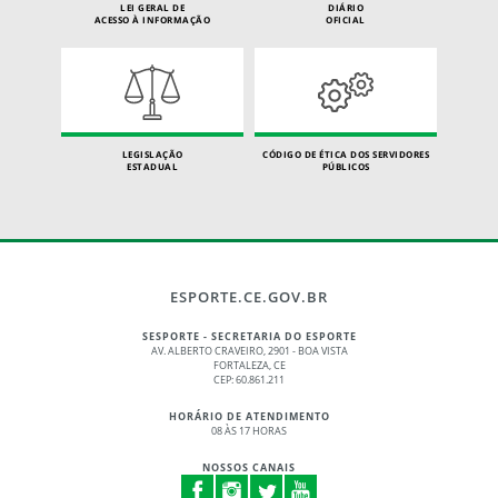
LEI GERAL DE
DIÁRIO
ACESSO À INFORMAÇÃO
OFICIAL
LEGISLAÇÃO
CÓDIGO DE ÉTICA DOS SERVIDORES
ESTADUAL
PÚBLICOS
ESPORTE.CE.GOV.BR
SESPORTE - SECRETARIA DO ESPORTE
AV. ALBERTO CRAVEIRO, 2901 - BOA VISTA
FORTALEZA, CE
CEP: 60.861.211
HORÁRIO DE ATENDIMENTO
08 ÀS 17 HORAS
NOSSOS CANAIS