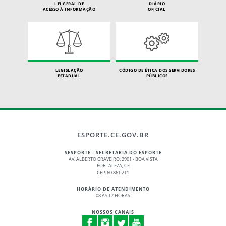
LEI GERAL DE
DIÁRIO
ACESSO À INFORMAÇÃO
OFICIAL
LEGISLAÇÃO
CÓDIGO DE ÉTICA DOS SERVIDORES
ESTADUAL
PÚBLICOS
ESPORTE.CE.GOV.BR
SESPORTE - SECRETARIA DO ESPORTE
AV. ALBERTO CRAVEIRO, 2901 - BOA VISTA
FORTALEZA, CE
CEP: 60.861.211
HORÁRIO DE ATENDIMENTO
08 ÀS 17 HORAS
NOSSOS CANAIS