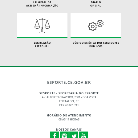
LEI GERAL DE
DIÁRIO
ACESSO À INFORMAÇÃO
OFICIAL
LEGISLAÇÃO
CÓDIGO DE ÉTICA DOS SERVIDORES
ESTADUAL
PÚBLICOS
ESPORTE.CE.GOV.BR
SESPORTE - SECRETARIA DO ESPORTE
AV. ALBERTO CRAVEIRO, 2901 - BOA VISTA
FORTALEZA, CE
CEP: 60.861.211
HORÁRIO DE ATENDIMENTO
08 ÀS 17 HORAS
NOSSOS CANAIS