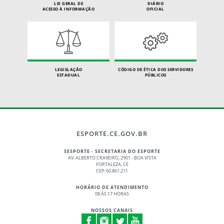
LEI GERAL DE
DIÁRIO
ACESSO À INFORMAÇÃO
OFICIAL
LEGISLAÇÃO
CÓDIGO DE ÉTICA DOS SERVIDORES
ESTADUAL
PÚBLICOS
ESPORTE.CE.GOV.BR
SESPORTE - SECRETARIA DO ESPORTE
AV. ALBERTO CRAVEIRO, 2901 - BOA VISTA
FORTALEZA, CE
CEP: 60.861.211
HORÁRIO DE ATENDIMENTO
08 ÀS 17 HORAS
NOSSOS CANAIS