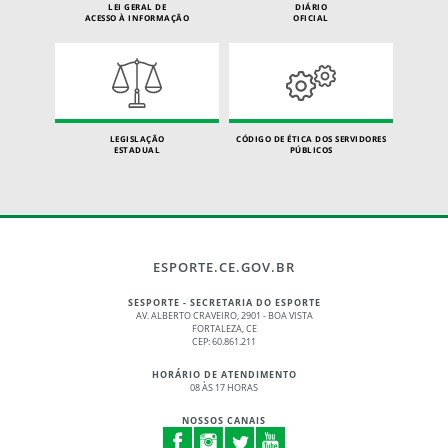
LEI GERAL DE
DIÁRIO
ACESSO À INFORMAÇÃO
OFICIAL
LEGISLAÇÃO
CÓDIGO DE ÉTICA DOS SERVIDORES
ESTADUAL
PÚBLICOS
ESPORTE.CE.GOV.BR
SESPORTE - SECRETARIA DO ESPORTE
AV. ALBERTO CRAVEIRO, 2901 - BOA VISTA
FORTALEZA, CE
CEP: 60.861.211
HORÁRIO DE ATENDIMENTO
08 ÀS 17 HORAS
NOSSOS CANAIS