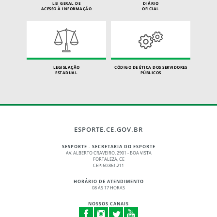
LEI GERAL DE
DIÁRIO
ACESSO À INFORMAÇÃO
OFICIAL
LEGISLAÇÃO
CÓDIGO DE ÉTICA DOS SERVIDORES
ESTADUAL
PÚBLICOS
ESPORTE.CE.GOV.BR
SESPORTE - SECRETARIA DO ESPORTE
AV. ALBERTO CRAVEIRO, 2901 - BOA VISTA
FORTALEZA, CE
CEP: 60.861.211
HORÁRIO DE ATENDIMENTO
08 ÀS 17 HORAS
NOSSOS CANAIS