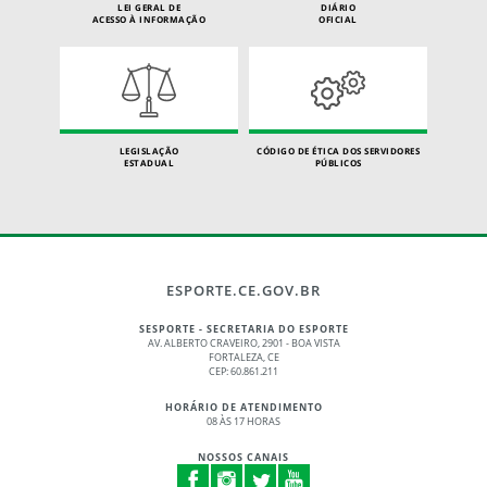
LEI GERAL DE
DIÁRIO
ACESSO À INFORMAÇÃO
OFICIAL
LEGISLAÇÃO
CÓDIGO DE ÉTICA DOS SERVIDORES
ESTADUAL
PÚBLICOS
ESPORTE.CE.GOV.BR
SESPORTE - SECRETARIA DO ESPORTE
AV. ALBERTO CRAVEIRO, 2901 - BOA VISTA
FORTALEZA, CE
CEP: 60.861.211
HORÁRIO DE ATENDIMENTO
08 ÀS 17 HORAS
NOSSOS CANAIS