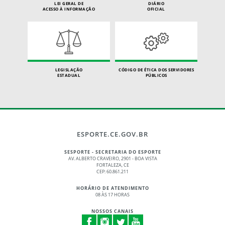
LEI GERAL DE
DIÁRIO
ACESSO À INFORMAÇÃO
OFICIAL
LEGISLAÇÃO
CÓDIGO DE ÉTICA DOS SERVIDORES
ESTADUAL
PÚBLICOS
ESPORTE.CE.GOV.BR
SESPORTE - SECRETARIA DO ESPORTE
AV. ALBERTO CRAVEIRO, 2901 - BOA VISTA
FORTALEZA, CE
CEP: 60.861.211
HORÁRIO DE ATENDIMENTO
08 ÀS 17 HORAS
NOSSOS CANAIS