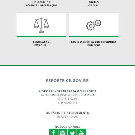
LEI GERAL DE
DIÁRIO
ACESSO À INFORMAÇÃO
OFICIAL
LEGISLAÇÃO
CÓDIGO DE ÉTICA DOS SERVIDORES
ESTADUAL
PÚBLICOS
ESPORTE.CE.GOV.BR
SESPORTE - SECRETARIA DO ESPORTE
AV. ALBERTO CRAVEIRO, 2901 - BOA VISTA
FORTALEZA, CE
CEP: 60.861.211
HORÁRIO DE ATENDIMENTO
08 ÀS 17 HORAS
NOSSOS CANAIS