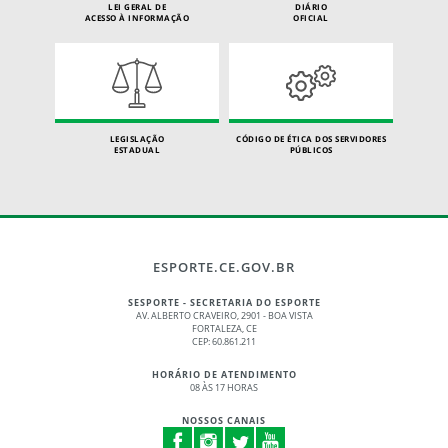
LEI GERAL DE
DIÁRIO
ACESSO À INFORMAÇÃO
OFICIAL
LEGISLAÇÃO
CÓDIGO DE ÉTICA DOS SERVIDORES
ESTADUAL
PÚBLICOS
ESPORTE.CE.GOV.BR
SESPORTE - SECRETARIA DO ESPORTE
AV. ALBERTO CRAVEIRO, 2901 - BOA VISTA
FORTALEZA, CE
CEP: 60.861.211
HORÁRIO DE ATENDIMENTO
08 ÀS 17 HORAS
NOSSOS CANAIS