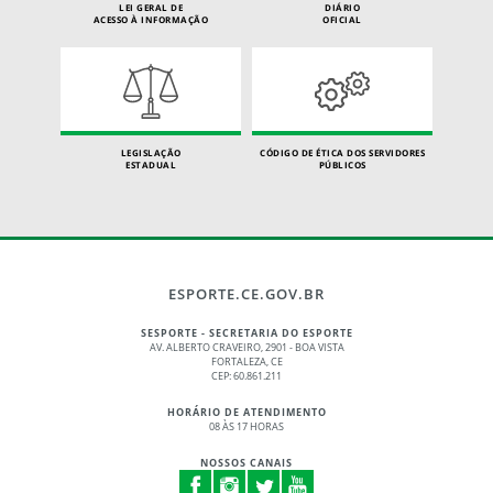
LEI GERAL DE
DIÁRIO
ACESSO À INFORMAÇÃO
OFICIAL
LEGISLAÇÃO
CÓDIGO DE ÉTICA DOS SERVIDORES
ESTADUAL
PÚBLICOS
ESPORTE.CE.GOV.BR
SESPORTE - SECRETARIA DO ESPORTE
AV. ALBERTO CRAVEIRO, 2901 - BOA VISTA
FORTALEZA, CE
CEP: 60.861.211
HORÁRIO DE ATENDIMENTO
08 ÀS 17 HORAS
NOSSOS CANAIS