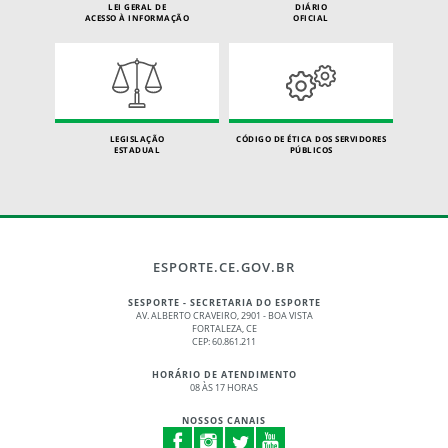
LEI GERAL DE
DIÁRIO
ACESSO À INFORMAÇÃO
OFICIAL
LEGISLAÇÃO
CÓDIGO DE ÉTICA DOS SERVIDORES
ESTADUAL
PÚBLICOS
ESPORTE.CE.GOV.BR
SESPORTE - SECRETARIA DO ESPORTE
AV. ALBERTO CRAVEIRO, 2901 - BOA VISTA
FORTALEZA, CE
CEP: 60.861.211
HORÁRIO DE ATENDIMENTO
08 ÀS 17 HORAS
NOSSOS CANAIS