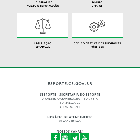
LEI GERAL DE
DIÁRIO
ACESSO À INFORMAÇÃO
OFICIAL
LEGISLAÇÃO
CÓDIGO DE ÉTICA DOS SERVIDORES
ESTADUAL
PÚBLICOS
ESPORTE.CE.GOV.BR
SESPORTE - SECRETARIA DO ESPORTE
AV. ALBERTO CRAVEIRO, 2901 - BOA VISTA
FORTALEZA, CE
CEP: 60.861.211
HORÁRIO DE ATENDIMENTO
08 ÀS 17 HORAS
NOSSOS CANAIS