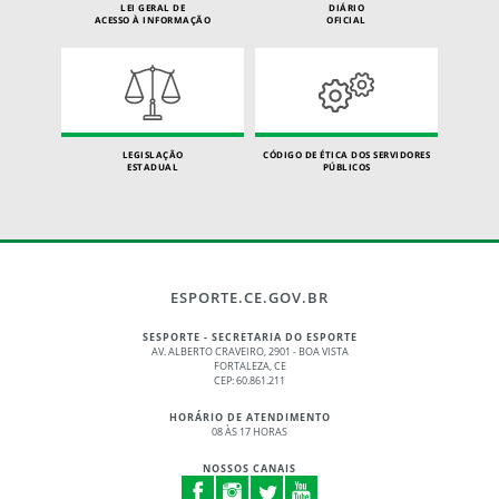
LEI GERAL DE
DIÁRIO
ACESSO À INFORMAÇÃO
OFICIAL
LEGISLAÇÃO
CÓDIGO DE ÉTICA DOS SERVIDORES
ESTADUAL
PÚBLICOS
ESPORTE.CE.GOV.BR
SESPORTE - SECRETARIA DO ESPORTE
AV. ALBERTO CRAVEIRO, 2901 - BOA VISTA
FORTALEZA, CE
CEP: 60.861.211
HORÁRIO DE ATENDIMENTO
08 ÀS 17 HORAS
NOSSOS CANAIS