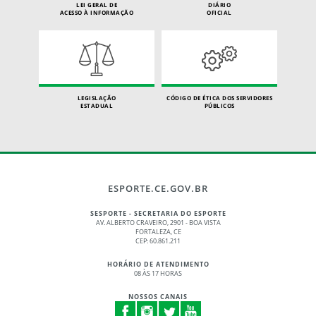
LEI GERAL DE
DIÁRIO
ACESSO À INFORMAÇÃO
OFICIAL
LEGISLAÇÃO
CÓDIGO DE ÉTICA DOS SERVIDORES
ESTADUAL
PÚBLICOS
ESPORTE.CE.GOV.BR
SESPORTE - SECRETARIA DO ESPORTE
AV. ALBERTO CRAVEIRO, 2901 - BOA VISTA
FORTALEZA, CE
CEP: 60.861.211
HORÁRIO DE ATENDIMENTO
08 ÀS 17 HORAS
NOSSOS CANAIS