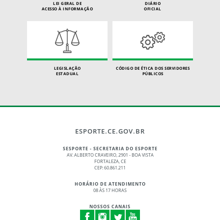
LEI GERAL DE
DIÁRIO
ACESSO À INFORMAÇÃO
OFICIAL
LEGISLAÇÃO
CÓDIGO DE ÉTICA DOS SERVIDORES
ESTADUAL
PÚBLICOS
ESPORTE.CE.GOV.BR
SESPORTE - SECRETARIA DO ESPORTE
AV. ALBERTO CRAVEIRO, 2901 - BOA VISTA
FORTALEZA, CE
CEP: 60.861.211
HORÁRIO DE ATENDIMENTO
08 ÀS 17 HORAS
NOSSOS CANAIS