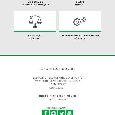
LEI GERAL DE
DIÁRIO
ACESSO À INFORMAÇÃO
OFICIAL
LEGISLAÇÃO
CÓDIGO DE ÉTICA DOS SERVIDORES
ESTADUAL
PÚBLICOS
ESPORTE.CE.GOV.BR
SESPORTE - SECRETARIA DO ESPORTE
AV. ALBERTO CRAVEIRO, 2901 - BOA VISTA
FORTALEZA, CE
CEP: 60.861.211
HORÁRIO DE ATENDIMENTO
08 ÀS 17 HORAS
NOSSOS CANAIS