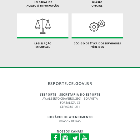
LEI GERAL DE
DIÁRIO
ACESSO À INFORMAÇÃO
OFICIAL
LEGISLAÇÃO
CÓDIGO DE ÉTICA DOS SERVIDORES
ESTADUAL
PÚBLICOS
ESPORTE.CE.GOV.BR
SESPORTE - SECRETARIA DO ESPORTE
AV. ALBERTO CRAVEIRO, 2901 - BOA VISTA
FORTALEZA, CE
CEP: 60.861.211
HORÁRIO DE ATENDIMENTO
08 ÀS 17 HORAS
NOSSOS CANAIS