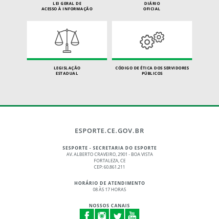
LEI GERAL DE
DIÁRIO
ACESSO À INFORMAÇÃO
OFICIAL
LEGISLAÇÃO
CÓDIGO DE ÉTICA DOS SERVIDORES
ESTADUAL
PÚBLICOS
ESPORTE.CE.GOV.BR
SESPORTE - SECRETARIA DO ESPORTE
AV. ALBERTO CRAVEIRO, 2901 - BOA VISTA
FORTALEZA, CE
CEP: 60.861.211
HORÁRIO DE ATENDIMENTO
08 ÀS 17 HORAS
NOSSOS CANAIS