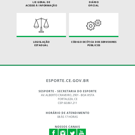
LEI GERAL DE
DIÁRIO
ACESSO À INFORMAÇÃO
OFICIAL
LEGISLAÇÃO
CÓDIGO DE ÉTICA DOS SERVIDORES
ESTADUAL
PÚBLICOS
ESPORTE.CE.GOV.BR
SESPORTE - SECRETARIA DO ESPORTE
AV. ALBERTO CRAVEIRO, 2901 - BOA VISTA
FORTALEZA, CE
CEP: 60.861.211
HORÁRIO DE ATENDIMENTO
08 ÀS 17 HORAS
NOSSOS CANAIS