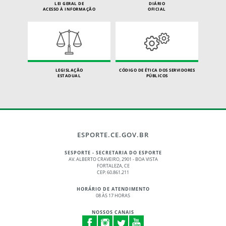
LEI GERAL DE
DIÁRIO
ACESSO À INFORMAÇÃO
OFICIAL
LEGISLAÇÃO
CÓDIGO DE ÉTICA DOS SERVIDORES
ESTADUAL
PÚBLICOS
ESPORTE.CE.GOV.BR
SESPORTE - SECRETARIA DO ESPORTE
AV. ALBERTO CRAVEIRO, 2901 - BOA VISTA
FORTALEZA, CE
CEP: 60.861.211
HORÁRIO DE ATENDIMENTO
08 ÀS 17 HORAS
NOSSOS CANAIS