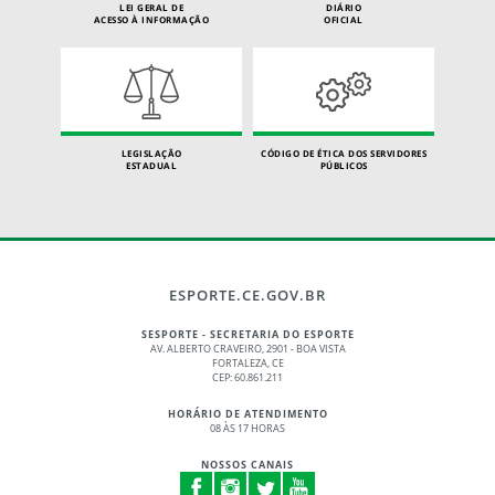
LEI GERAL DE
DIÁRIO
ACESSO À INFORMAÇÃO
OFICIAL
LEGISLAÇÃO
CÓDIGO DE ÉTICA DOS SERVIDORES
ESTADUAL
PÚBLICOS
ESPORTE.CE.GOV.BR
SESPORTE - SECRETARIA DO ESPORTE
AV. ALBERTO CRAVEIRO, 2901 - BOA VISTA
FORTALEZA, CE
CEP: 60.861.211
HORÁRIO DE ATENDIMENTO
08 ÀS 17 HORAS
NOSSOS CANAIS