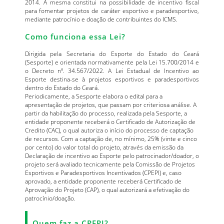
2014. A mesma constitui na possibilidade de incentivo fiscal
para fomentar projetos de caráter esportivo e paradesportivo,
mediante patrocínio e doação de contribuintes do ICMS.
Como funciona essa Lei?
Dirigida pela Secretaria do Esporte do Estado do Ceará
(Sesporte) e orientada normativamente pela Lei 15.700/2014 e
o Decreto nº. 34.567/2022. A Lei Estadual de Incentivo ao
Esporte destina-se à projetos esportivos e paradesportivos
dentro do Estado do Ceará.
Periodicamente, a Sesporte elabora o edital para a
apresentação de projetos, que passam por criteriosa análise. A
partir da habilitação do processo, realizada pela Sesporte, a
entidade proponente receberá o Certificado de Autorização de
Credito (CAC), o qual autoriza o início do processo de captação
de recursos. Com a captação de, no mínimo, 25% (vinte e cinco
por cento) do valor total do projeto, através da emissão da
Declaração de incentivo ao Esporte pelo patrocinador/doador, o
projeto será avaliado tecnicamente pela Comissão de Projetos
Esportivos e Paradesportivos Incentivados (CPEPI) e, caso
aprovado, a entidade proponente receberá Certificado de
Aprovação do Projeto (CAP), o qual autorizará a efetivação do
patrocínio/doação.
Quem faz a CPEPI?