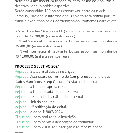
deficiência um incentivo financeiro, com intuito de viabilizar e
desenvolver sua prática esportiva.
Serão concedidas 130 bolsas esportivas, entre os níveis
Estadual, Nacional e Internacional. O pleito será regido por um
edital e executado pela Coordenação do Programa Ceará Atleta.
I- Nível Estadual/Regional – 60 (sessenta) bolsas-esportivas, no
valor de R$ 700,00 (setecentos reais).
II- Nível Nacional – 50 (cinquenta) bolsas-esportivas, no valor de
R$ 900,00 (novecentos reais).
III- Nível Internacional – 20 (vinte) bolsas-esportivas, no valor de
R$ 1.300,00 (mil e trezentos reais).
PROCESSO SELETIVO 2024
Veja aqui
Status final da sua inscrição
Veja aqui
Assinatura do Termo de Compromisso, envio dos
Dados Bancários, Frequência e Prestação de Contas
Veja aqui
a lista dos aprovados.
Veja aqui
a lista do cadastro de reserva.
Veja aqui
resultado da análise documental
Veja aqui
link do recurso
Veja aqui
1º retificação do edital.
Veja aqui
o edital Nº002/2024.
Clique aqui
para realizar sua inscrição.
Clique aqui
para baixar a declaração do treinador.
Clique aqui
para visualizar inscrição e reimprimir ficha.
——-