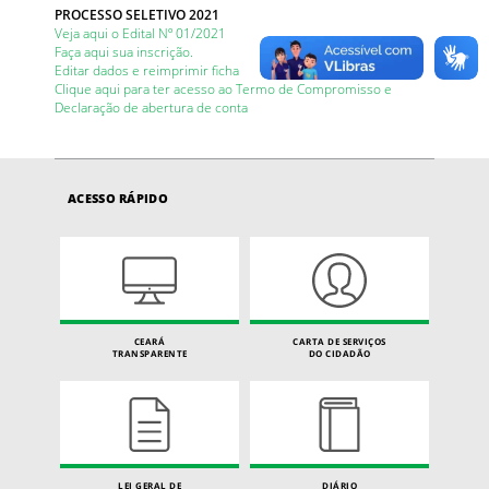
PROCESSO SELETIVO 2021
Veja aqui o Edital Nº 01/2021
Faça aqui sua inscrição.
Editar dados e reimprimir ficha
Clique aqui para ter acesso ao Termo de Compromisso e
Declaração de abertura de conta
ACESSO RÁPIDO
CEARÁ
CARTA DE SERVIÇOS
TRANSPARENTE
DO CIDADÃO
LEI GERAL DE
DIÁRIO