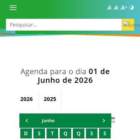
Agenda para o dia
01 de
Junho de 2026
2026
2025
AGENDA
Junho
Secretário
D
S
T
Q
Q
S
S