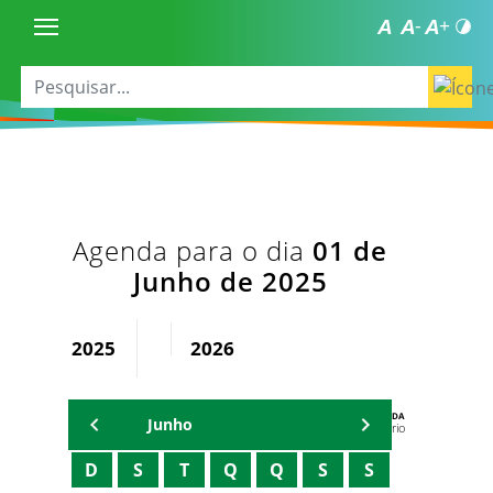
Agenda para o dia
01 de
Junho de 2025
2025
2026
AGENDA
Junho
Secretário
D
S
T
Q
Q
S
S