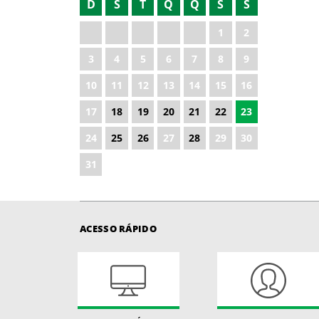
D
S
T
Q
Q
S
S
1
2
3
4
5
6
7
8
9
10
11
12
13
14
15
16
17
18
19
20
21
22
23
24
25
26
27
28
29
30
31
ACESSO RÁPIDO